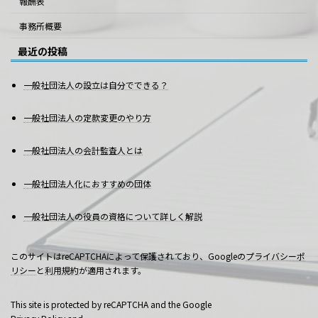
報酬表
事務所概要
最近の投稿
一般社団法人の設立は自分でできる？
一般社団法人の定款変更のやり方
一般社団法人の会計監査人とは
一般社団法人化におすすめの団体
一般社団法人の役員の資格について詳しく解説
このサイトはreCAPTCHAによって保護されており、Googleの
プライバシーポ
リシー
と
利用規約
が適用されます。
This site is protected by reCAPTCHA and the Google